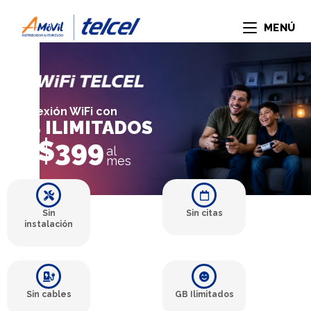
MENÚ
Conexión WiFi con
GB ILIMITADOS
$399
desde
al
mes
Sin
Sin citas
instalación
Sin cables
GB Ilimitados