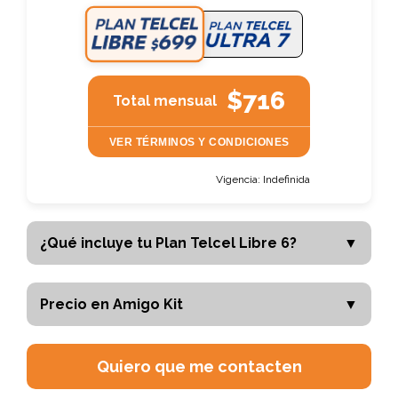
$
716
Total mensual
VER TÉRMINOS Y CONDICIONES
Vigencia:
Indefinida
¿Qué incluye tu Plan Telcel Libre 6?
▼
Renta mensual:
$699
Precio en Amigo Kit
▼
15%
INCLUIDO
Precio Amigo:
$5,999.00
Cashback estimado:
$105
Vigencia prepago:
Indefinida
Quiero que me contacten
GB incluidos:
30.00 GB
📣 Cámbiate a Telcel o incrementa tu plan y recibe