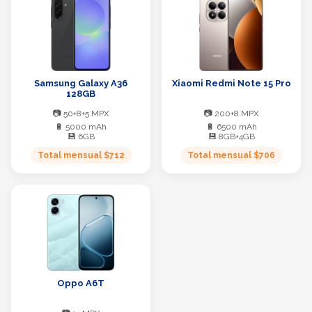
Samsung Galaxy A36
Xiaomi Redmi Note 15 Pro
128GB
📷 50+8+5 MPX
📷 200+8 MPX
🔋 5000 mAh
🔋 6500 mAh
💾 6GB
💾 8GB+4GB
Total mensual $712
Total mensual $706
Oppo A6T