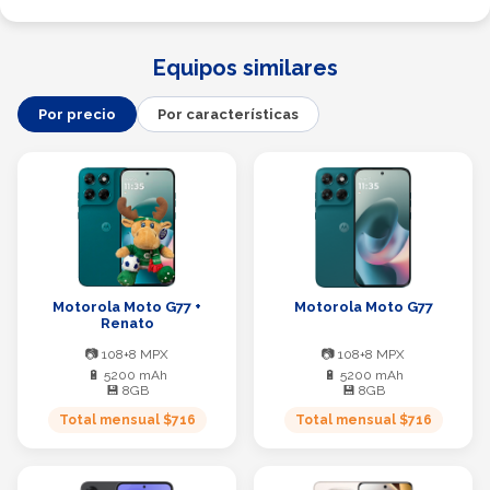
50% más GB
GB por promoción:
45 GB
Equipos similares
Redes sociales ilimitadas:
Por precio
Por características
Beneficios adicionales:
Motorola Moto G77 +
Motorola Moto G77
Renato
📷 108+8 MPX
📷 108+8 MPX
🔋 5200 mAh
🔋 5200 mAh
💾 8GB
💾 8GB
Total mensual $716
Total mensual $716